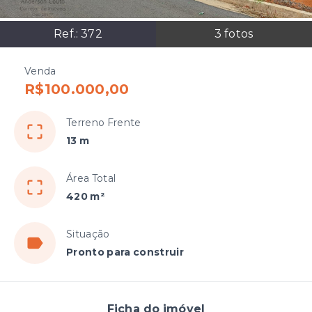
Ref.:
372
3
fotos
Venda
R$100.000,00
Terreno Frente
13 m
Área Total
420 m²
Situação
Pronto para construir
Ficha do imóvel