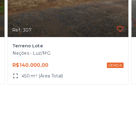
Ref.: 307
Terreno Lote
Nações - Luz/MG
R$140.000,00
VENDA
450 m² (Área Total)