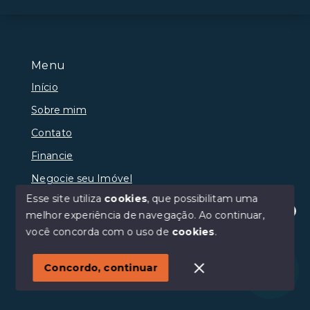
Menu
Início
Sobre mim
Contato
Financie
Negocie seu Imóvel
Esse site utiliza
cookies
, que possibilitam uma
melhor experiência de navegação.
Ao continuar,
Olá! Estamos disponíveis para te ajudar.
você concorda com o uso de
cookies
.
© Copyright 2026 - Anderson Oliveira Couto - Todos os
direitos reservados
Concordo, continuar
SITE PARA IMOBILIARIA