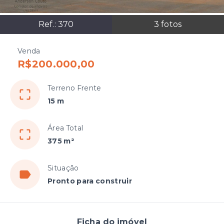
Ref.:
370
3
fotos
Venda
R$200.000,00
Terreno Frente
15 m
Área Total
375 m²
Situação
Pronto para construir
Ficha do imóvel