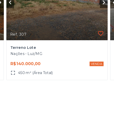
Ref.: 307
Terreno Lote
Nações - Luz/MG
R$140.000,00
VENDA
450 m² (Área Total)