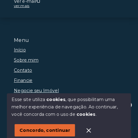
Ver e-mail
ver mais
Menu
Início
Sobre mim
Contato
Financie
Negocie seu Imóvel
Esse site utiliza
cookies
, que possibilitam uma
melhor experiência de navegação.
Ao continuar,
Olá! Estamos disponíveis para te ajudar.
você concorda com o uso de
cookies
.
© Copyright 2026 - Anderson Oliveira Couto - Todos os
direitos reservados
Concordo, continuar
SITE PARA IMOBILIARIA