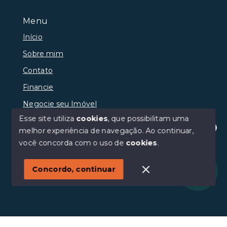
Menu
Início
Sobre mim
Contato
Financie
Negocie seu Imóvel
Esse site utiliza
cookies
, que possibilitam uma
melhor experiência de navegação.
Ao continuar,
Olá! Estamos disponíveis para te ajudar.
você concorda com o uso de
cookies
.
© Copyright 2026 - Anderson Oliveira Couto - Todos os
direitos reservados
Concordo, continuar
SITE PARA IMOBILIARIA